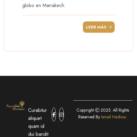
globo en Marrakech.
LEER MÁS
Curabitur
Copyright
2025. All Rights
Reserved By
Ismail Hadioui
aliquet
quam id
dui bandit