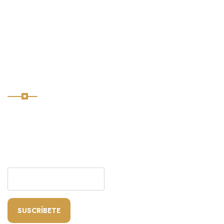
ABRAJ KOUTOU, 19,
Marrakech 40001
contact@paseoglobosmarruecos.com
Suscribir
Suscríbete a nuestro boletín
para recibir actualizaciones
rápidas
SUSCRÍBETE