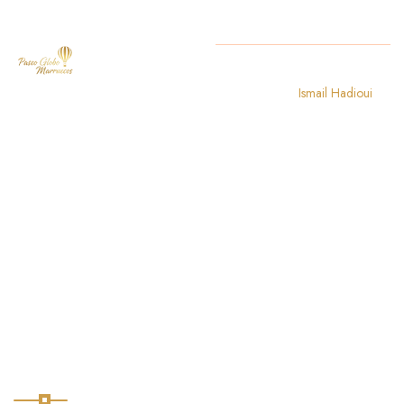
Curabitur
Copyright
2025. All Rights
Reserved By
Ismail Hadioui
aliquet
quam id
dui bandit
posuere
blandit.
Vivamfdsus
magna
justo
blandit
aliquet.
Información