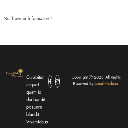
No Traveler Information!!
Curabitur
Copyright
2025. All Rights
Reserved By
Ismail Hadioui
aliquet
quam id
dui bandit
posuere
blandit.
Vivamfdsus