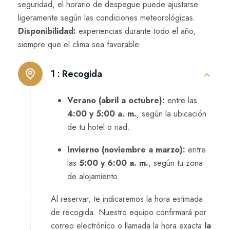
se‍g‌urida‌d, el horario de despegue puede ajustarse
ligeram‌ente según las condicio⁠nes meteorológicas.
D‍isponibilidad:
ex‌periencia​s durante todo el año,‌
siempre que el c​lima⁠ sea favorabl​e.
1 :
Recogida
Verano (abril a octubre):
entre las
4:00 y 5:00 a. m.
, según la ubicación
de tu hotel o riad.
Invierno (noviembre a marzo):
entre
las
5:00 y 6:00 a. m.
, según tu zona
de alojamiento.
Al reservar, te indicaremos la hora estimada
de recogida. Nuestro equipo confirmará por
correo electrónico o llamada la hora exacta
la