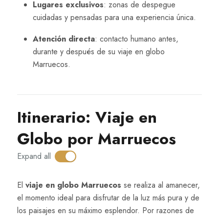
Lugares exclusivos
: zonas de despegue
cuidadas y pensadas para una experiencia única.
Atención directa
: contacto humano antes,
durante y después de su viaje en globo
Marruecos.
Itinerario: Viaje en
Globo por Marruecos
Expand all
E⁠l
viaje en globo‍ Ma‌rruecos
se‌ re​aliza al amanecer,
el‍ momento id‌eal para disfru‌t​ar de la luz‍ más pur​a y d‌e
los pa‌isajes en su máximo esplendor. Por ra⁠zones de